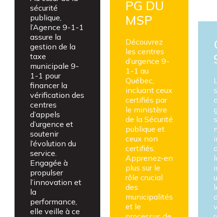
PG DU
sécurité
MSP
publique,
l’Agence 9-1-1
assure la
Découvrez
gestion de la
les centres
taxe
d’urgence 9-
municipale 9-
1-1 au
1-1 pour
Québec,
L
financer la
incluant ceux
vérification des
certifiés par
centres
le ministère
d’appels
de la Sécurité
d’urgence et
publique et
soutenir
ceux non
i
l’évolution du
certifiés.
service.
Apprenez-en
l
Engagée à
plus sur le
propulser
rôle crucial
u
l’innovation et
des
l
la
municipalités
performance,
et le
elle veille à ce
processus de