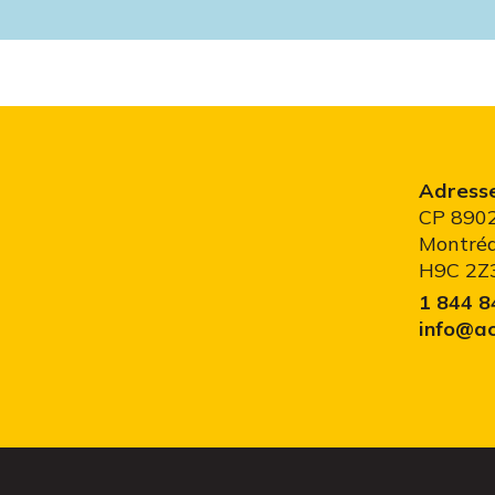
Adress
CP 8902
Montréa
H9C 2Z
1 844 
info@ac